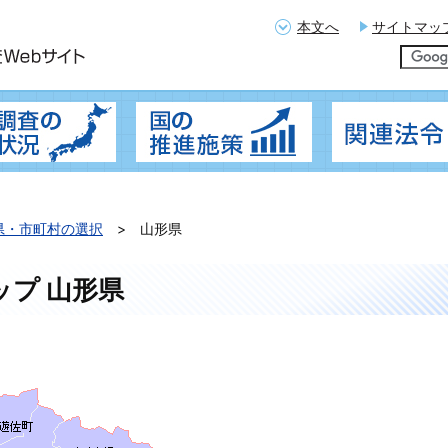
本文へ
サイトマッ
概要
地籍調査の実施状況
国の推進施策
県・市町村の選択
山形県
ップ 山形県