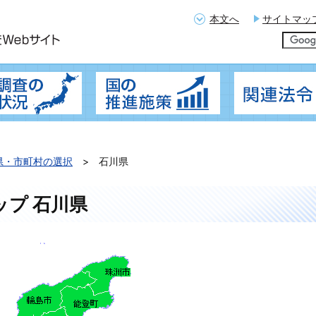
本文へ
サイトマッ
概要
地籍調査の実施状況
国の推進施策
県・市町村の選択
石川県
ップ 石川県