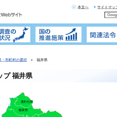
本文へ
サイトマッ
概要
地籍調査の実施状況
国の推進施策
県・市町村の選択
福井県
ップ 福井県