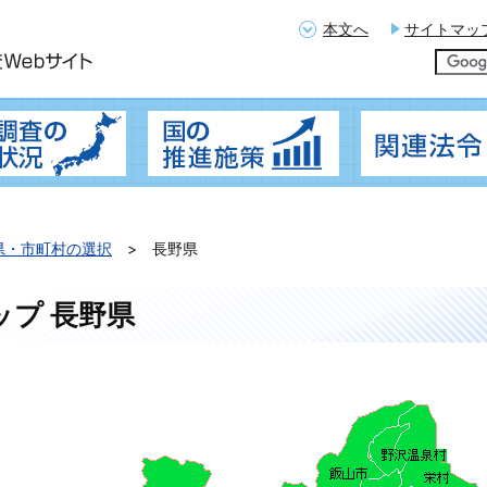
本文へ
サイトマッ
概要
地籍調査の実施状況
国の推進施策
県・市町村の選択
長野県
ップ 長野県