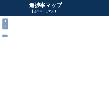
進捗率マップ
（
）
操作マニュアル
+
−