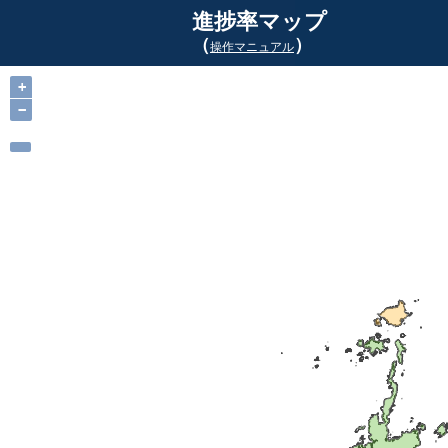
進捗率マップ
（
）
操作マニュアル
+
−